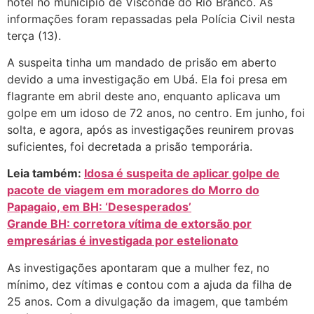
hotel no município de Visconde do Rio Branco. As
informações foram repassadas pela Polícia Civil nesta
terça (13).
A suspeita tinha um mandado de prisão em aberto
devido a uma investigação em Ubá. Ela foi presa em
flagrante em abril deste ano, enquanto aplicava um
golpe em um idoso de 72 anos, no centro. Em junho, foi
solta, e agora, após as investigações reunirem provas
suficientes, foi decretada a prisão temporária.
Leia também:
Idosa é suspeita de aplicar golpe de
pacote de viagem em moradores do Morro do
Papagaio, em BH: ‘Desesperados’
Grande BH: corretora vítima de extorsão por
empresárias é investigada por estelionato
As investigações apontaram que a mulher fez, no
mínimo, dez vítimas e contou com a ajuda da filha de
25 anos. Com a divulgação da imagem, que também