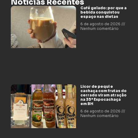
Notícias Recentes
Café gelado: por que a
bebida conquistou
espaço nas dietas
6 de agosto de 2026
Nenhum comentário
Licor de pequi e
cachaça com frutas do
cerrado viram atração
na 35ª Expocachaça
em BH
6 de agosto de 2026
Nenhum comentário