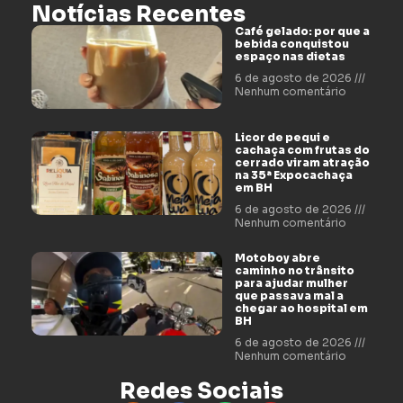
Notícias Recentes
Café gelado: por que a
bebida conquistou
espaço nas dietas
6 de agosto de 2026
Nenhum comentário
Licor de pequi e
cachaça com frutas do
cerrado viram atração
na 35ª Expocachaça
em BH
6 de agosto de 2026
Nenhum comentário
Motoboy abre
caminho no trânsito
para ajudar mulher
que passava mal a
chegar ao hospital em
BH
6 de agosto de 2026
Nenhum comentário
Redes Sociais