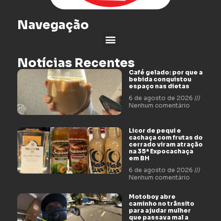
Navegação
Notícias Recentes
Café gelado: por que a
bebida conquistou
espaço nas dietas
6 de agosto de 2026
Nenhum comentário
Licor de pequi e
cachaça com frutas do
cerrado viram atração
na 35ª Expocachaça
em BH
6 de agosto de 2026
Nenhum comentário
Motoboy abre
caminho no trânsito
para ajudar mulher
que passava mal a