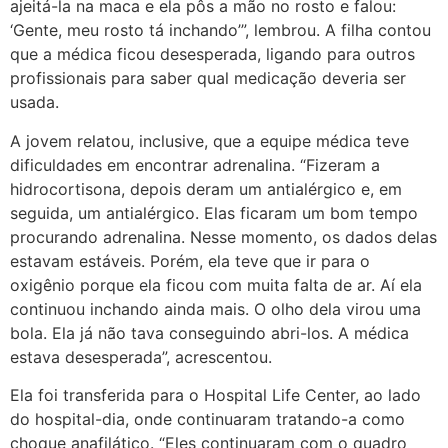
ajeitá-la na maca e ela pôs a mão no rosto e falou:
‘Gente, meu rosto tá inchando’”, lembrou. A filha contou
que a médica ficou desesperada, ligando para outros
profissionais para saber qual medicação deveria ser
usada.
A jovem relatou, inclusive, que a equipe médica teve
dificuldades em encontrar adrenalina. “Fizeram a
hidrocortisona, depois deram um antialérgico e, em
seguida, um antialérgico. Elas ficaram um bom tempo
procurando adrenalina. Nesse momento, os dados delas
estavam estáveis. Porém, ela teve que ir para o
oxigênio porque ela ficou com muita falta de ar. Aí ela
continuou inchando ainda mais. O olho dela virou uma
bola. Ela já não tava conseguindo abri-los. A médica
estava desesperada”, acrescentou.
Ela foi transferida para o Hospital Life Center, ao lado
do hospital-dia, onde continuaram tratando-a como
choque anafilático. “Eles continuaram com o quadro