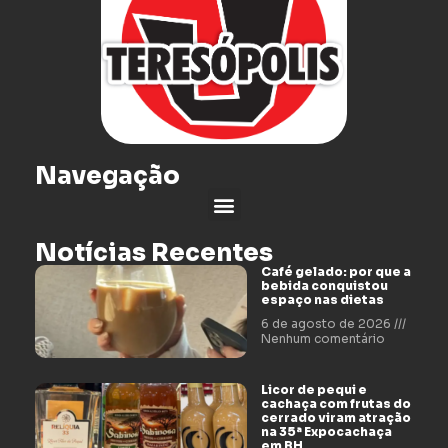
Navegação
Notícias Recentes
Café gelado: por que a
bebida conquistou
espaço nas dietas
6 de agosto de 2026
Nenhum comentário
Licor de pequi e
cachaça com frutas do
cerrado viram atração
na 35ª Expocachaça
em BH