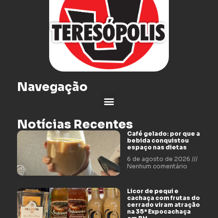
Navegação
Notícias Recentes
Café gelado: por que a
bebida conquistou
espaço nas dietas
6 de agosto de 2026
Nenhum comentário
Licor de pequi e
cachaça com frutas do
cerrado viram atração
na 35ª Expocachaça