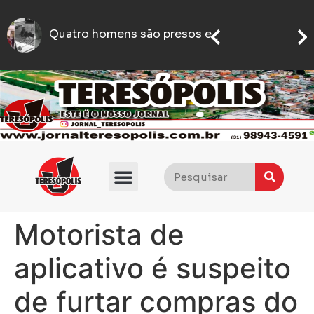
Mari Fernandez anuncia pausa na carreira para viver ‘experiência única’
Homem é encontrado morto no bairro Santo Antônio, em BH, após briga em posto de gasolina
Quatro homens são presos e um é m
Motorista de
aplicativo é suspeito
de furtar compras do