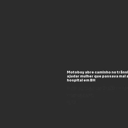
Motoboy abre caminho no trânsi
ajudar mulher que passava mal 
hospital em BH
6 de agosto de 2026
N
comentário