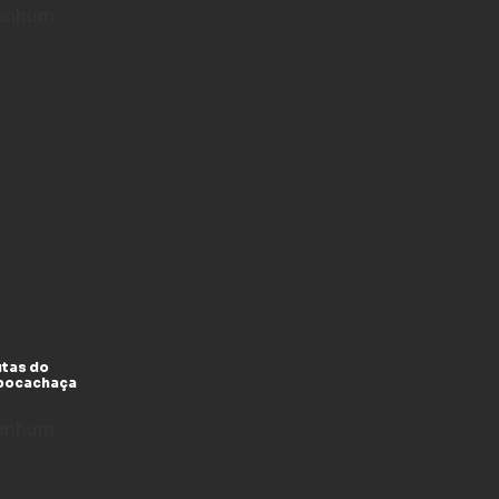
enhum
utas do
xpocachaça
enhum