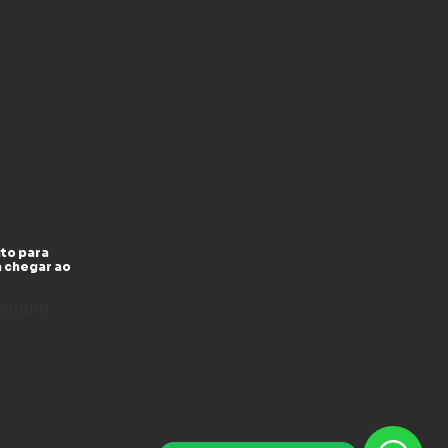
to para
a chegar ao
enhum