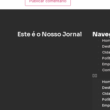
Este é o Nosso Jornal
Nave
Ho
Des
Cid
Polí
Emp
Con
Ho
Des
Cid
Polí
Emp