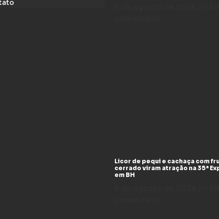
tato
6 de agosto de 2026
N
comentário
Licor de pequi e cachaça com fr
cerrado viram atração na 35ª E
em BH
6 de agosto de 2026
N
comentário