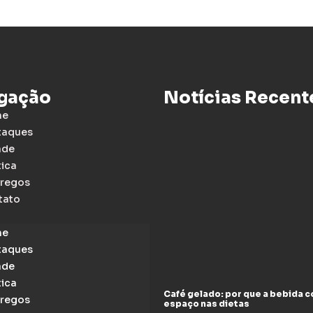
gação
Notícias Recent
me
taques
ade
tica
regos
tato
me
taques
ade
tica
Café gelado: por que a bebida 
regos
espaço nas dietas