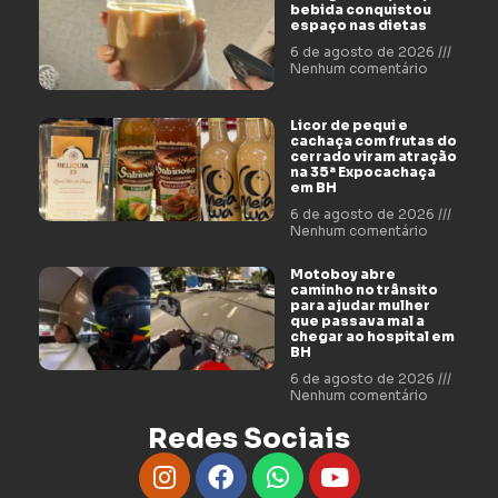
bebida conquistou
espaço nas dietas
6 de agosto de 2026
Nenhum comentário
Licor de pequi e
cachaça com frutas do
cerrado viram atração
na 35ª Expocachaça
em BH
6 de agosto de 2026
Nenhum comentário
Motoboy abre
caminho no trânsito
para ajudar mulher
que passava mal a
chegar ao hospital em
BH
6 de agosto de 2026
Nenhum comentário
Redes Sociais