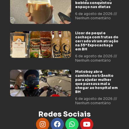
bebida conquistou
espaço nas dietas
6 de agosto de 2026
Nenhum comentário
Licor de pequi e
cachaça com frutas do
cerrado viram atração
na 35ª Expocachaça
em BH
6 de agosto de 2026
Nenhum comentário
Motoboy abre
caminho no trânsito
para ajudar mulher
que passava mal a
chegar ao hospital em
BH
6 de agosto de 2026
Nenhum comentário
Redes Sociais