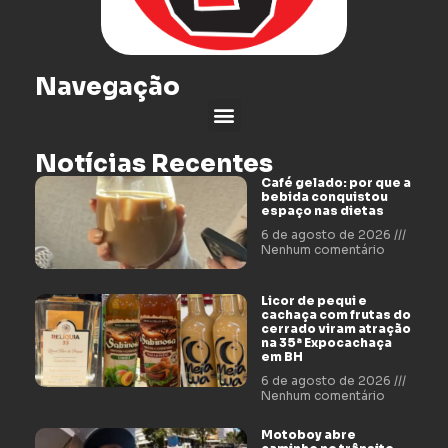
Navegação
Notícias Recentes
Café gelado: por que a
bebida conquistou
espaço nas dietas
6 de agosto de 2026
Nenhum comentário
Licor de pequi e
cachaça com frutas do
cerrado viram atração
na 35ª Expocachaça
em BH
6 de agosto de 2026
Nenhum comentário
Motoboy abre