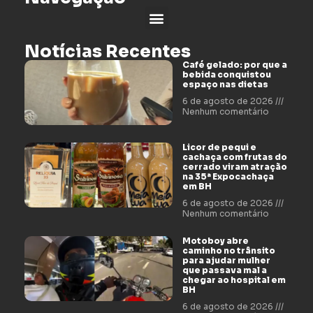
Notícias Recentes
Café gelado: por que a
bebida conquistou
espaço nas dietas
6 de agosto de 2026
Nenhum comentário
Licor de pequi e
cachaça com frutas do
cerrado viram atração
na 35ª Expocachaça
em BH
6 de agosto de 2026
Nenhum comentário
Motoboy abre
caminho no trânsito
para ajudar mulher
que passava mal a
chegar ao hospital em
BH
6 de agosto de 2026