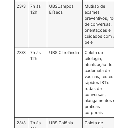
23/3
7h às
UBSCampos
Mutirão de
12h
Elíseos
exames
preventivos, roda
de conversas,
orientações e
cuidados com a
pele
23/3
7h às
UBS Citrolândia
Coleta de
12h
citologia,
atualização de
caderneta de
vacinas, testes
rápidos IST’s,
rodas de
conversas,
alongamentos e
práticas
corporais
23/3
7h às
UBS Colônia
Coleta de