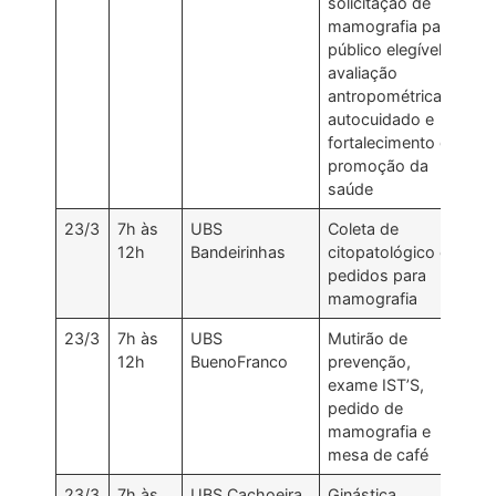
solicitação de
mamografia para
público elegível,
avaliação
antropométrica,
autocuidado e
fortalecimento de
promoção da
saúde
23/3
7h às
UBS
Coleta de
12h
Bandeirinhas
citopatológico e
pedidos para
mamografia
23/3
7h às
UBS
Mutirão de
12h
BuenoFranco
prevenção,
exame IST’S,
pedido de
mamografia e
mesa de café
23/3
7h às
UBS Cachoeira
Ginástica