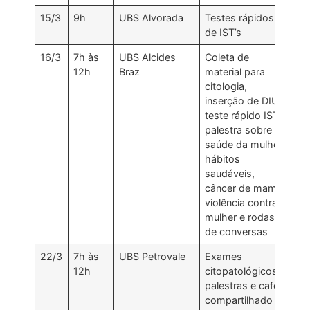
15/3
9h
UBS Alvorada
Testes rápidos
de IST’s
16/3
7h às
UBS Alcides
Coleta de
12h
Braz
material para
citologia,
inserção de DIU,
teste rápido IST,
palestra sobre a
saúde da mulher,
hábitos
saudáveis,
câncer de mama,
violência contra
mulher e rodas
de conversas
22/3
7h às
UBS Petrovale
Exames
12h
citopatológicos,
palestras e café
compartilhado