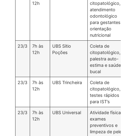
12h
citopatológico,
atendimento
odontológico
para gestantes e
orientação
nutricional
23/3
7h às
UBS Sítio
Coleta de
12h
Poções
citopatológico,
palestra auto-
estima e saúde
bucal
23/3
7h às
UBS Trincheira
Coleta de
12h
citopatológico,
testes rápidos
para IST’s
23/3
7h às
UBS Universal
Atividade física,
12h
exames
preventivos e
limpeza de pele