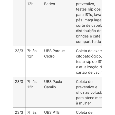
12h
Baden
preventivo,
testes rápidos
para ISTs, lava
pés, maquiagem,
corte de cabelo,
distribuição de
brindes e café
compartilhado
23/3
7h às
UBS Parque
Coleta de exame
12h
Cedro
citopatológico,
teste rápido IST’s
e atualização do
cartão de vacina
23/3
7h às
UBS Paulo
Coleta de
12h
Camilo
preventivo e
oficinas voltadas
para atendimento
à mulher
23/3
7h às
UBS PTB
Coleta de