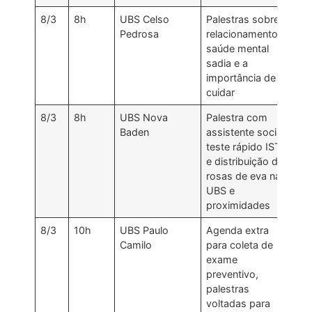
8/3
8h
UBS Celso
Palestras sobre
Pedrosa
relacionamentos,
saúde mental
sadia e a
importância de se
cuidar
8/3
8h
UBS Nova
Palestra com
Baden
assistente social,
teste rápido IST’s
e distribuição de
rosas de eva na
UBS e
proximidades
8/3
10h
UBS Paulo
Agenda extra
Camilo
para coleta de
exame
preventivo,
palestras
voltadas para