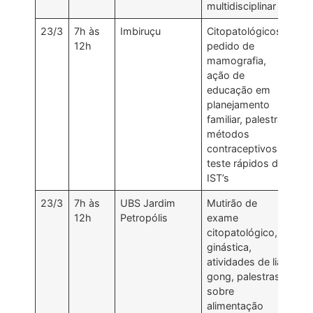
multidisciplinar
23/3
7h às
Imbiruçu
Citopatológicos ,
12h
pedido de
mamografia,
ação de
educação em
planejamento
familiar, palestra
métodos
contraceptivos,
teste rápidos de
IST’s
23/3
7h às
UBS Jardim
Mutirão de
12h
Petropólis
exame
citopatológico,
ginástica,
atividades de lian
gong, palestras
sobre
alimentação