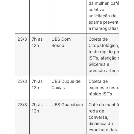
da mulher, café
coletivo,
solicitação de
exame preventivo
e mamografias
23/3
7h às
UBS Dom
Coleta de
12h
Bosco
Citopatológico,
teste rápido para
IST’s, aferição de
Glicemia e
pressão arterial
23/3
7h às
UBS Duque de
Coleta de
12h
Caxias
exames e teste
rápido IST’s
23/3
7h às
UBS Guanabara
Café da manhã,
12h
roda de
conversa,
dinâmica do
espelho e das