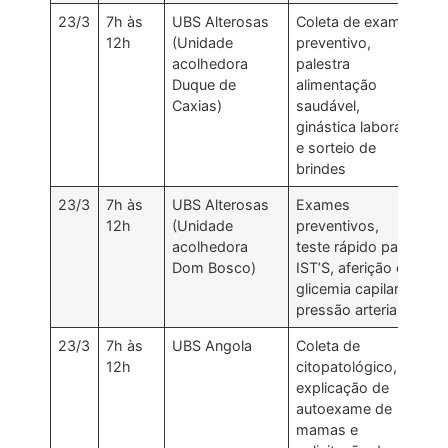
23/3
7h às
UBS Alterosas
Coleta de exame
12h
(Unidade
preventivo,
acolhedora
palestra
Duque de
alimentação
Caxias)
saudável,
ginástica laboral
e sorteio de
brindes
23/3
7h às
UBS Alterosas
Exames
12h
(Unidade
preventivos,
acolhedora
teste rápido para
Dom Bosco)
IST’S, aferição de
glicemia capilar e
pressão arterial
23/3
7h às
UBS Angola
Coleta de
12h
citopatológico,
explicação de
autoexame de
mamas e