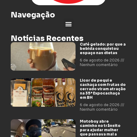
Navegação
Notícias Recentes
Café gelado: por que a
bebida conquistou
espaço nas dietas
6 de agosto de 2026
Nenhum comentário
Licor de pequi e
cachaça com frutas do
cerrado viram atração
na 35ª Expocachaça
em BH
6 de agosto de 2026
Nenhum comentário
Motoboy abre
caminho no trânsito
para ajudar mulher
que passava mal a