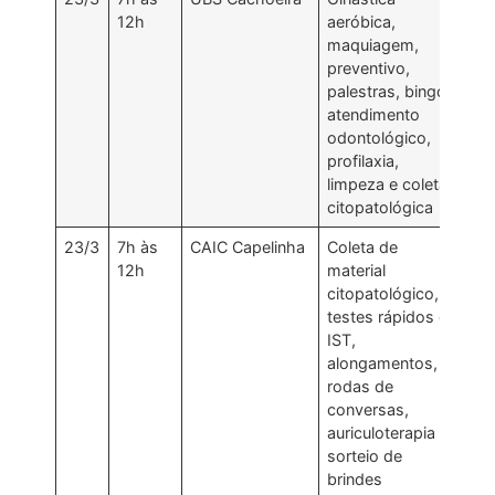
12h
aeróbica,
maquiagem,
preventivo,
palestras, bingo,
atendimento
odontológico,
profilaxia,
limpeza e coleta
citopatológica
23/3
7h às
CAIC Capelinha
Coleta de
12h
material
citopatológico,
testes rápidos de
IST,
alongamentos,
rodas de
conversas,
auriculoterapia e
sorteio de
brindes