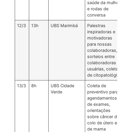
saúde da mulher
e rodas de
conversa
12/3
13h
UBS Marimbá
Palestras
inspiradoras e
motivadoras
para nossas
colaboradoras,
sorteios entre
colaboradoras e
usuárias, coleta
de citopatológico
13/3
8h
UBS Cidade
Coleta de
Verde
preventivo para
agendamentos
de exames,
orientações
sobre câncer de
colo de útero e
de mama