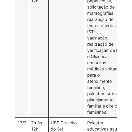
12h
papanicolau,
solicitação de
mamografias,
realização de
testes rápidos
IST’s, ,
vacinação,
realização de
verificação de PA
e Glicemia,
consultas
médicas voltadas
para o
atendimento
feminino,
palestras sobre
planejamento
familiar e direitos
femininos
23/3
7h às
UBS Cruzeiro
Palestra
12h
do Sul
educativas saúde