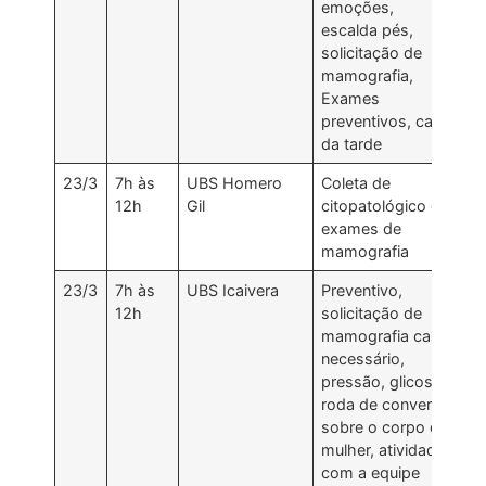
emoções,
escalda pés,
solicitação de
mamografia,
Exames
preventivos, café
da tarde
23/3
7h às
UBS Homero
Coleta de
12h
Gil
citopatológico e
exames de
mamografia
23/3
7h às
UBS Icaivera
Preventivo,
12h
solicitação de
mamografia caso
necessário,
pressão, glicose,
roda de conversa
sobre o corpo da
mulher, atividade
com a equipe