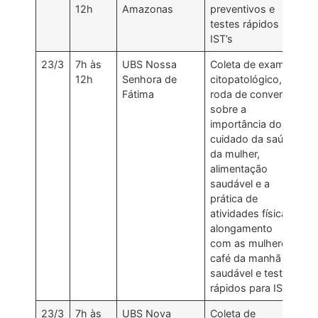
12h
Amazonas
preventivos e
testes rápidos
IST’s
23/3
7h às
UBS Nossa
Coleta de exame
12h
Senhora de
citopatológico,
Fátima
roda de conversa
sobre a
importância do
cuidado da saúde
da mulher,
alimentação
saudável e a
prática de
atividades físicas;
alongamento
com as mulheres;
café da manhã
saudável e testes
rápidos para ISTs
23/3
7h às
UBS Nova
Coleta de