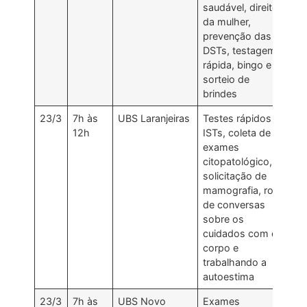
saudável, direito
da mulher,
prevenção das
DSTs, testagem
rápida, bingo e
sorteio de
brindes
23/3
7h às
UBS Laranjeiras
Testes rápidos
12h
ISTs, coleta de
exames
citopatológico,
solicitação de
mamografia, roda
de conversas
sobre os
cuidados com o
corpo e
trabalhando a
autoestima
23/3
7h às
UBS Novo
Exames