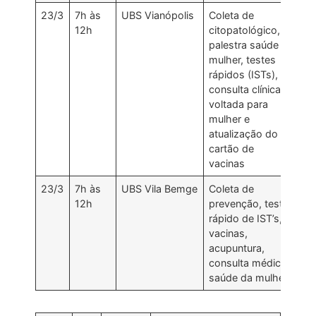
23/3
7h às
UBS Vianópolis
Coleta de
12h
citopatológico,
palestra saúde da
mulher, testes
rápidos (ISTs),
consulta clínica
voltada para
mulher e
atualização do
cartão de
vacinas
23/3
7h às
UBS Vila Bemge
Coleta de
12h
prevenção, teste
rápido de IST’s,
vacinas,
acupuntura,
consulta médica
saúde da mulher