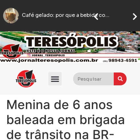
motoboy é agredido com socos e empurrões após estacionar em ponto de taxi em BH
Motoboy abre caminho no trânsito para ajudar mulher que passava mal a chegar ao hospital em BH
Menina de 6 anos
baleada em brigada
de trânsito na BR-