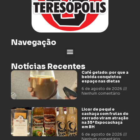
Navegação
Notícias Recentes
Café gelado: por que a
bebida conquistou
espaço nas dietas
6 de agosto de 2026
Nenhum comentário
Licor de pequi e
cachaça com frutas do
cerrado viram atração
na 35ª Expocachaça
em BH
6 de agosto de 2026
Nenhum comentário