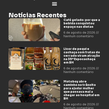
Notícias Recentes
Café gelado: por que a
bebida conquistou
espaço nas dietas
6 de agosto de 2026
Nenhum comentário
Licor de pequi e
cachaça com frutas do
cerrado viram atração
na 35ª Expocachaça
em BH
6 de agosto de 2026
Nenhum comentário
Motoboy abre
caminho no trânsito
para ajudar mulher
que passava mal a
chegar ao hospital em
BH
6 de agosto de 2026
Nenhum comentário