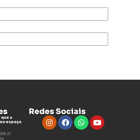
es
Redes Sociais
 que a
tou espaço
2026
io