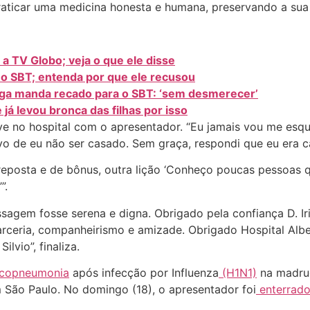
aticar uma medicina honesta e humana, preservando a sua b
a a TV Globo; veja o que ele disse
a o SBT; entenda por que ele recusou
raga manda recado para o SBT: ‘sem desmerecer’
 já levou bronca das filhas por isso
e no hospital com o apresentador. “Eu jamais vou me esqu
vo de eu não ser casado. Sem graça, respondi que eu era 
reposta e de bônus, outra lição ‘Conheço poucas pessoas 
”.
agem fosse serena e digna. Obrigado pela confiança D. Iris, 
rceria, companheirismo e amizade. Obrigado Hospital Alber
lvio”, finaliza.
ncopneumonia
após infecção por Influenza
(H1N1)
na madrug
em São Paulo. No domingo (18), o apresentador foi
enterrado