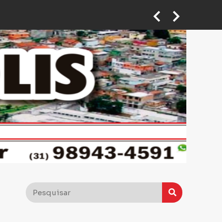
 em ponto de taxi em BH
Motoboy abre caminho no trânsito para ajudar mulher que passava mal a chegar ao hospital em BH