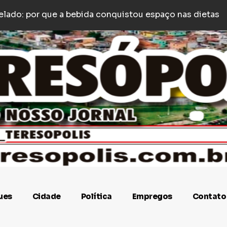
e
y é agredido com socos e empurrões após estacionar
ues
Cidade
Política
Empregos
Contato