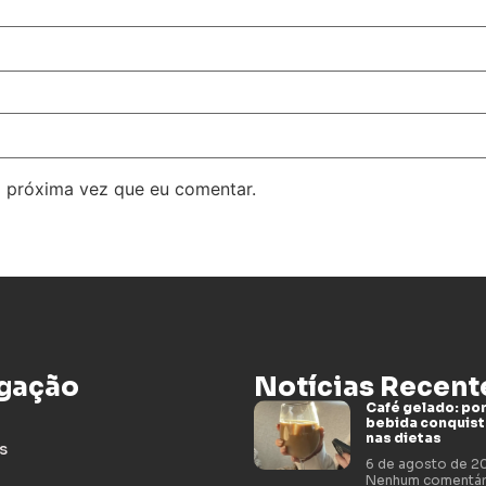
 próxima vez que eu comentar.
gação
Notícias Recent
Café gelado: por
bebida conquis
nas dietas
s
6 de agosto de 
Nenhum comentár