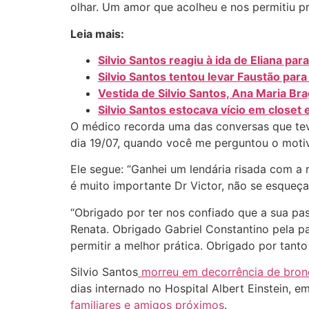
olhar. Um amor que acolheu e nos permitiu pr
Leia mais:
Silvio Santos reagiu à ida de Eliana par
Silvio Santos tentou levar Faustão par
Vestida de Silvio Santos, Ana Maria B
Silvio Santos estocava vício em closet e
O médico recorda uma das conversas que tev
dia 19/07, quando você me perguntou o moti
Ele segue: “Ganhei um lendária risada com a 
é muito importante Dr Victor, não se esqueça’
“Obrigado por ter nos confiado que a sua pass
Renata. Obrigado Gabriel Constantino pela pa
permitir a melhor prática. Obrigado por tanto Si
Silvio Santos
morreu em decorrência de bro
dias internado no Hospital Albert Einstein, 
familiares e amigos próximos
.