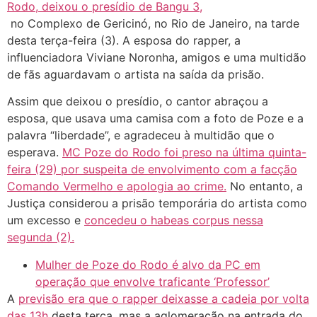
Rodo, deixou o presídio de Bangu 3,
no Complexo de Gericinó, no Rio de Janeiro, na tarde
desta terça-feira (3). A esposa do rapper, a
influenciadora Viviane Noronha, amigos e uma multidão
de fãs aguardavam o artista na saída da prisão.
Assim que deixou o presídio, o cantor abraçou a
esposa, que usava uma camisa com a foto de Poze e a
palavra “liberdade”, e agradeceu à multidão que o
esperava.
MC Poze do Rodo foi preso na última quinta-
feira (29) por suspeita de envolvimento com a facção
Comando Vermelho e apologia ao crime.
No entanto, a
Justiça considerou a prisão temporária do artista como
um excesso e
concedeu o habeas corpus nessa
segunda (2).
Mulher de Poze do Rodo é alvo da PC em
operação que envolve traficante ‘Professor’
A
previsão era que o rapper deixasse a cadeia por volta
das 13h
desta terça, mas a aglomeração na entrada do