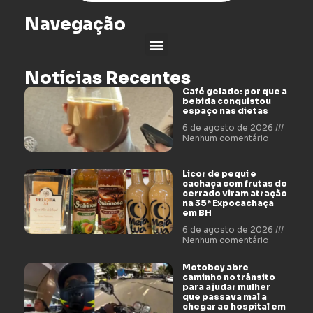
Navegação
Notícias Recentes
Café gelado: por que a
bebida conquistou
espaço nas dietas
6 de agosto de 2026
Nenhum comentário
Licor de pequi e
cachaça com frutas do
cerrado viram atração
na 35ª Expocachaça
em BH
6 de agosto de 2026
Nenhum comentário
Motoboy abre
caminho no trânsito
para ajudar mulher
que passava mal a
chegar ao hospital em