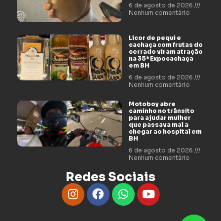
6 de agosto de 2026
Nenhum comentário
Licor de pequi e
cachaça com frutas do
cerrado viram atração
na 35ª Expocachaça
em BH
6 de agosto de 2026
Nenhum comentário
Motoboy abre
caminho no trânsito
para ajudar mulher
que passava mal a
chegar ao hospital em
BH
6 de agosto de 2026
Nenhum comentário
Redes Sociais