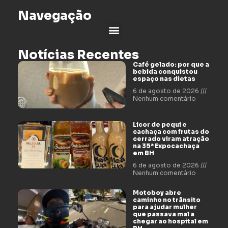
Navegação
Notícias Recentes
Café gelado: por que a
bebida conquistou
espaço nas dietas
6 de agosto de 2026
Nenhum comentário
Licor de pequi e
cachaça com frutas do
cerrado viram atração
na 35ª Expocachaça
em BH
6 de agosto de 2026
Nenhum comentário
Motoboy abre
caminho no trânsito
para ajudar mulher
que passava mal a
chegar ao hospital em