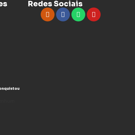
es
Redes Sociais
conquistou
enhum