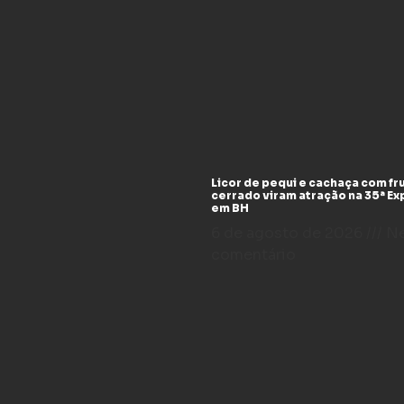
Licor de pequi e cachaça com fr
cerrado viram atração na 35ª E
em BH
6 de agosto de 2026
N
comentário