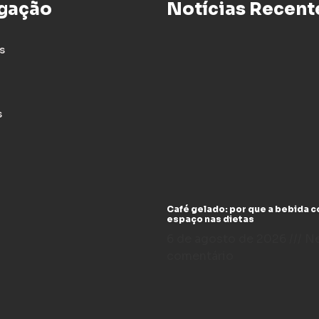
gação
Notícias Recent
s
s
Café gelado: por que a bebida 
espaço nas dietas
6 de agosto de 2026
N
comentário