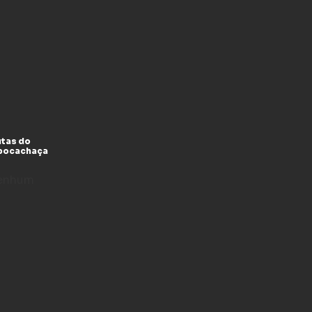
utas do
xpocachaça
enhum