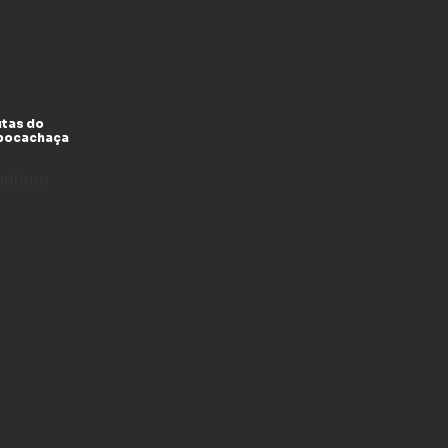
utas do
xpocachaça
enhum