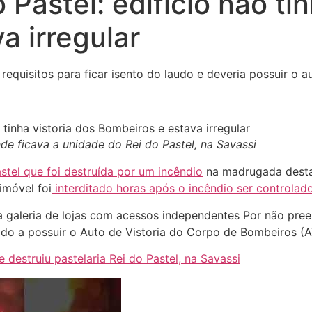
 Pastel: edifício não tin
a irregular
quisitos para ficar isento do laudo e deveria possuir o au
onde ficava a unidade do Rei do Pastel, na Savassi
stel que foi destruída por um incêndio
na madrugada desta t
imóvel foi
interditado horas após o incêndio ser controlad
galeria de lojas com acessos independentes Por não preen
igado a possuir o Auto de Vistoria do Corpo de Bombeiros (A
 destruiu pastelaria Rei do Pastel, na Savassi