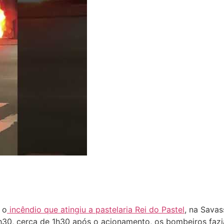
 o
incêndio que atingiu a pastelaria Rei do Pastel
, na Savas
 6h30, cerca de 1h30 após o acionamento, os bombeiros fa