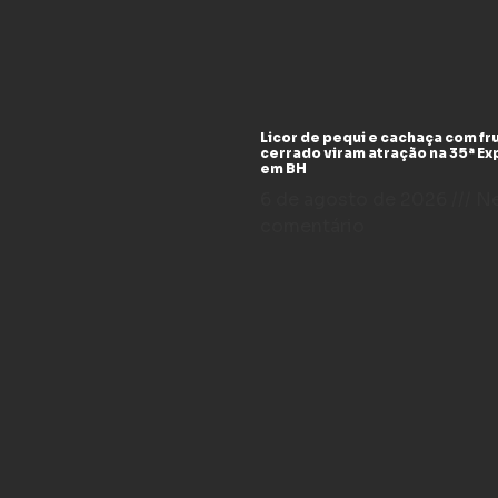
Licor de pequi e cachaça com fr
cerrado viram atração na 35ª E
em BH
6 de agosto de 2026
N
comentário