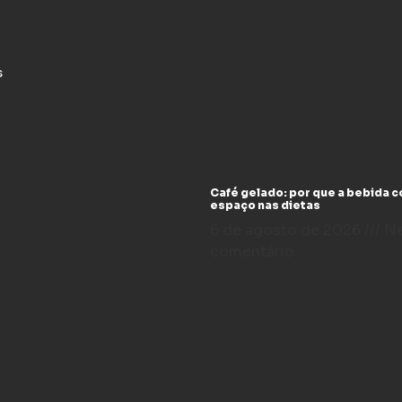
s
Café gelado: por que a bebida 
espaço nas dietas
6 de agosto de 2026
N
comentário