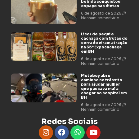
bebida conquistou
espaço nas dietas
6 de agosto de 2026
Nenhum comentário
Licor de pequi e
cachaça com frutas do
cerrado viram atração
na 35ª Expocachaça
em BH
6 de agosto de 2026
Nenhum comentário
Motoboy abre
caminho no trânsito
para ajudar mulher
que passava mal a
chegar ao hospital em
BH
6 de agosto de 2026
Nenhum comentário
Redes Sociais