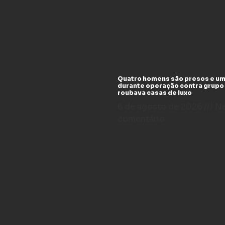
Quatro homens são presos e um
durante operação contra grupo
roubava casas de luxo
6 de agosto de 2026
N
comentário