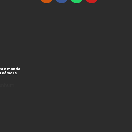
ta e manda
m câmera
enhum