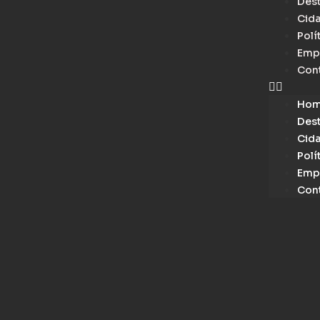
Des
Cid
Polí
Emp
Con
Ho
Des
Cid
Polí
Emp
Con