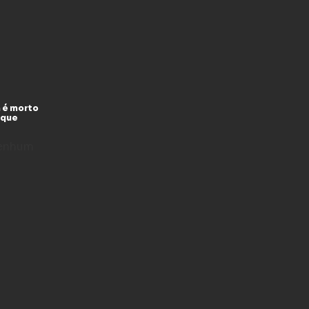
 é morto
 que
enhum