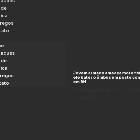
taques
ade
tica
regos
tato
me
taques
ade
tica
Jovem armado ameaça motoris
regos
ele bater o ônibus em poste co
em BH
tato
6 de agosto de 2026
N
comentário