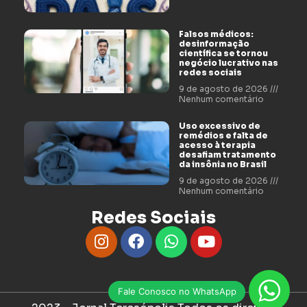
Falsos médicos:
desinformação
científica se tornou
negócio lucrativo nas
redes sociais
9 de agosto de 2026
Nenhum comentário
Uso excessivo de
remédios e falta de
acesso à terapia
desafiam tratamento
da insônia no Brasil
9 de agosto de 2026
Nenhum comentário
Redes Sociais
Fale Conosco no WhatsApp