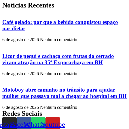
Notícias Recentes
Café gelado: por que a bebida conquistou espaço
nas dietas
6 de agosto de 2026
Nenhum comentário
Licor de pequi e cachaça com frutas do cerrado
viram atração na 35ª Expocachaça em BH
6 de agosto de 2026
Nenhum comentário
Motoboy abre caminho no trânsito para ajudar
mulher que passava mal a chegar ao hospital em BH
6 de agosto de 2026
Nenhum comentário
Redes Sociais
nstagram
Facebook
Whatsapp
Youtube