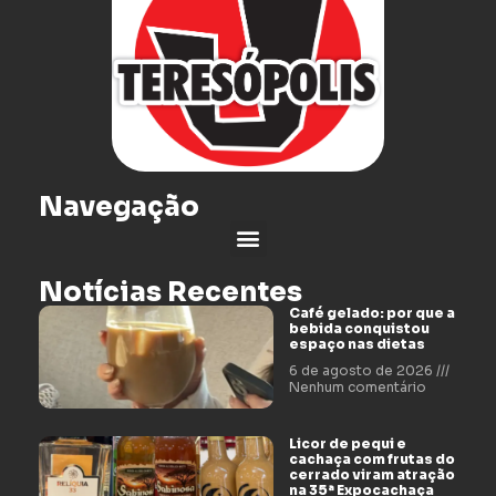
Navegação
Notícias Recentes
Café gelado: por que a
bebida conquistou
espaço nas dietas
6 de agosto de 2026
Nenhum comentário
Licor de pequi e
cachaça com frutas do
cerrado viram atração
na 35ª Expocachaça