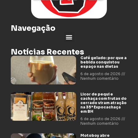
Navegação
Notícias Recentes
Café gelado: por que a
bebida conquistou
espaço nas dietas
6 de agosto de 2026
Nenhum comentário
Licor de pequi e
cachaça com frutas do
cerrado viram atração
na 35ª Expocachaça
em BH
6 de agosto de 2026
Nenhum comentário
Motoboy abre