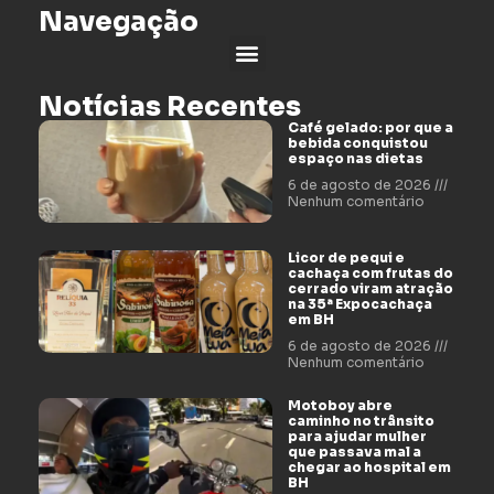
Navegação
Notícias Recentes
Café gelado: por que a
bebida conquistou
espaço nas dietas
6 de agosto de 2026
Nenhum comentário
Licor de pequi e
cachaça com frutas do
cerrado viram atração
na 35ª Expocachaça
em BH
6 de agosto de 2026
Nenhum comentário
Motoboy abre
caminho no trânsito
para ajudar mulher
que passava mal a
chegar ao hospital em
BH