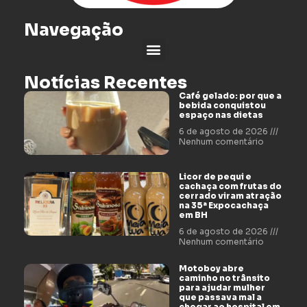
Navegação
Notícias Recentes
Café gelado: por que a
bebida conquistou
espaço nas dietas
6 de agosto de 2026
Nenhum comentário
Licor de pequi e
cachaça com frutas do
cerrado viram atração
na 35ª Expocachaça
em BH
6 de agosto de 2026
Nenhum comentário
Motoboy abre
caminho no trânsito
para ajudar mulher
que passava mal a
chegar ao hospital em