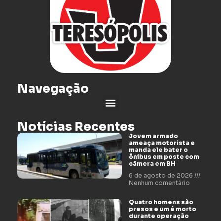
Navegação
Notícias Recentes
Jovem armado
ameaça motorista e
manda ele bater o
ônibus em poste com
câmera em BH
6 de agosto de 2026
Nenhum comentário
Quatro homens são
presos e um é morto
durante operação