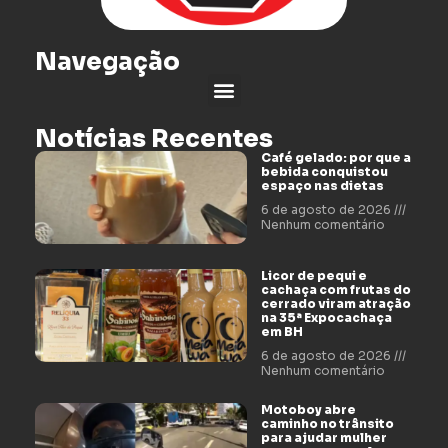
Navegação
Notícias Recentes
Café gelado: por que a
bebida conquistou
espaço nas dietas
6 de agosto de 2026
Nenhum comentário
Licor de pequi e
cachaça com frutas do
cerrado viram atração
na 35ª Expocachaça
em BH
6 de agosto de 2026
Nenhum comentário
Motoboy abre
caminho no trânsito
para ajudar mulher