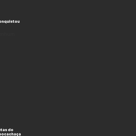
conquistou
enhum
utas do
xpocachaça