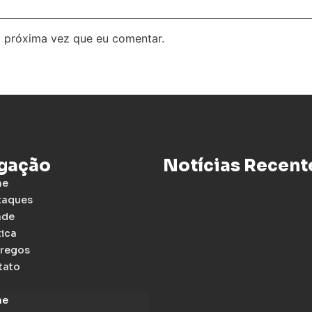
 próxima vez que eu comentar.
gação
Notícias Recent
me
taques
ade
tica
regos
tato
me