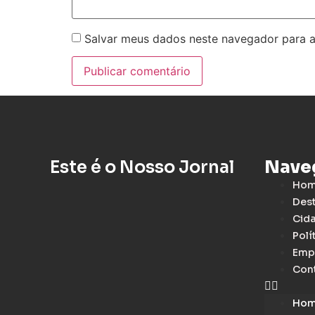
Salvar meus dados neste navegador para a
Este é o Nosso Jornal
Nave
Ho
Des
Cid
Polí
Emp
Con
Ho