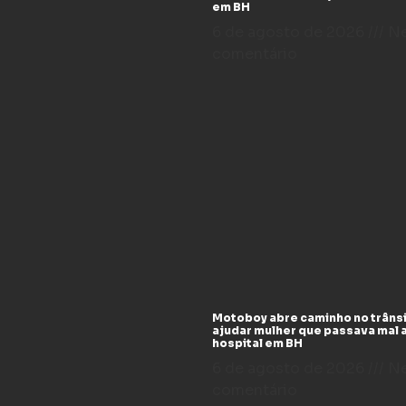
em BH
6 de agosto de 2026
N
comentário
Motoboy abre caminho no trânsi
ajudar mulher que passava mal 
hospital em BH
6 de agosto de 2026
N
comentário