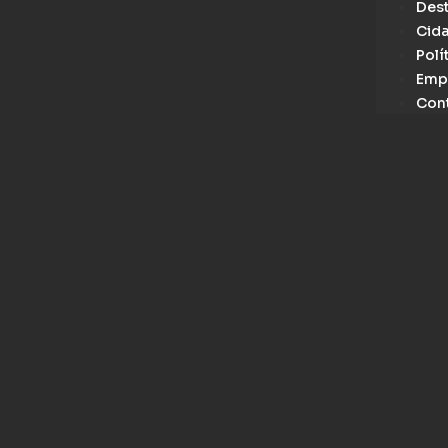
Des
Cid
Polí
Emp
Con