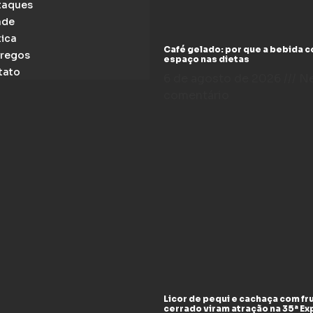
taques
ade
tica
Café gelado: por que a bebida 
regos
espaço nas dietas
tato
6 de agosto de 2026
N
comentário
Licor de pequi e cachaça com fr
cerrado viram atração na 35ª E