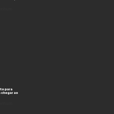
enhum
to para
a chegar ao
enhum