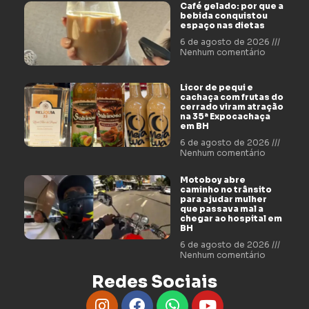
Café gelado: por que a
bebida conquistou
espaço nas dietas
6 de agosto de 2026
Nenhum comentário
Licor de pequi e
cachaça com frutas do
cerrado viram atração
na 35ª Expocachaça
em BH
6 de agosto de 2026
Nenhum comentário
Motoboy abre
caminho no trânsito
para ajudar mulher
que passava mal a
chegar ao hospital em
BH
6 de agosto de 2026
Nenhum comentário
Redes Sociais