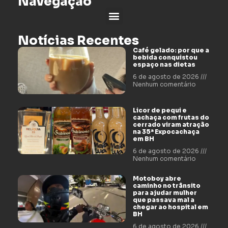
Navegação
Notícias Recentes
Café gelado: por que a
bebida conquistou
espaço nas dietas
6 de agosto de 2026
Nenhum comentário
Licor de pequi e
cachaça com frutas do
cerrado viram atração
na 35ª Expocachaça
em BH
6 de agosto de 2026
Nenhum comentário
Motoboy abre
caminho no trânsito
para ajudar mulher
que passava mal a
chegar ao hospital em
BH
6 de agosto de 2026