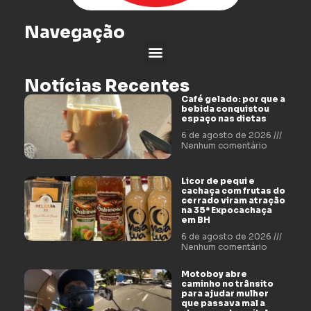
Navegação
Notícias Recentes
Café gelado: por que a
bebida conquistou
espaço nas dietas
6 de agosto de 2026
Nenhum comentário
Licor de pequi e
cachaça com frutas do
cerrado viram atração
na 35ª Expocachaça
em BH
6 de agosto de 2026
Nenhum comentário
Motoboy abre
caminho no trânsito
para ajudar mulher
que passava mal a