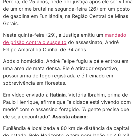
Pereira, de 25 anos, pede por justiça após ele ser vítima
de um crime brutal na segunda-feira (26) em um posto
de gasolina em Funilândia, na Região Central de Minas
Gerais.
Nesta quinta-feira (29), a Justiça emitiu um
mandado
de prisão contra o suspeito
do assassinato, André
Felipe Amaral da Cunha, de 34 anos.
Após o homicídio, André Felipe fugiu a pé e entrou em
uma área de mata densa. Ele é atirador esportivo,
possui arma de fogo registrada e é treinado em
sobrevivência em florestas.
Em vídeo enviado à
Itatiaia
, Victória Ibrahim, prima de
Paulo Henrique, afirma que “a cidade está vivendo com
medo” com o assassino foragido. “A gente precisa que
ele seja encontrado”.
Assista abaixo
:
Funilândia é localizada a 80 km de distância da capital
do estado, Belo Horizonte, e tem população de 4,6 mil