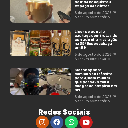
bebida conquistou
espaço nas dietas
6 de agosto de 2026
Nenhum comentário
Licor de pequi e
cachaça com frutas do
cerrado viram atração
na 35ª Expocachaça
em BH
6 de agosto de 2026
Nenhum comentário
Motoboy abre
caminho no trânsito
para ajudar mulher
que passava mal a
chegar ao hospital em
BH
6 de agosto de 2026
Nenhum comentário
Redes Sociais