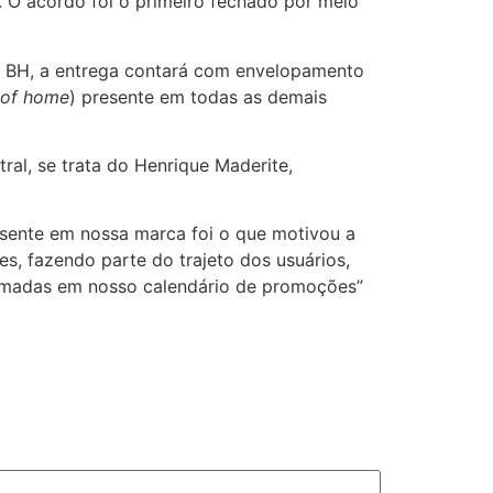
 O acordo foi o primeiro fechado por meio
s BH, a entrega contará com envelopamento
t of home
) presente em todas as demais
ral, se trata do Henrique Maderite,
esente em nossa marca foi o que motivou a
s, fazendo parte do trajeto dos usuários,
gramadas em nosso calendário de promoções”