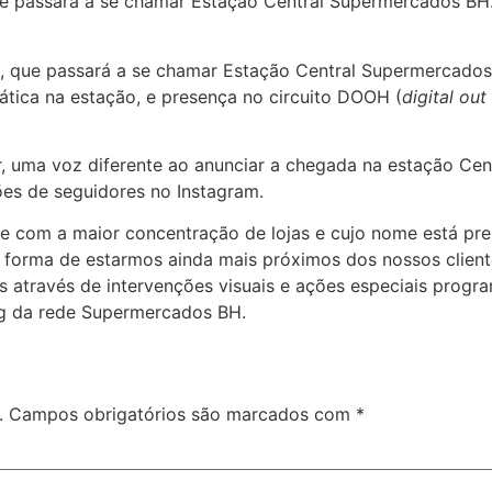
te passará a se chamar Estação Central Supermercados BH.
, que passará a se chamar Estação Central Supermercado
ática na estação, e presença no circuito DOOH (
digital ou
, uma voz diferente ao anunciar a chegada na estação Cent
ões de seguidores no Instagram.
he com a maior concentração de lojas e cujo nome está pr
 forma de estarmos ainda mais próximos dos nossos cliente
s através de intervenções visuais e ações especiais pro
ng da rede Supermercados BH.
.
Campos obrigatórios são marcados com
*