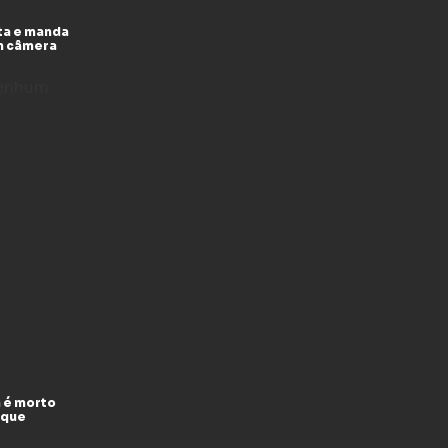
ta e manda
m câmera
enhum
 é morto
 que