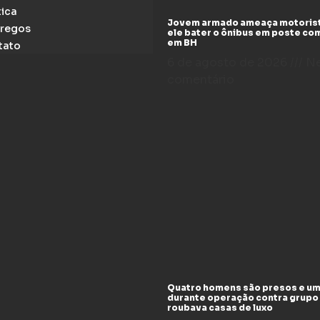
tica
Jovem armado ameaça motoris
regos
ele bater o ônibus em poste co
em BH
tato
6 de agosto de 2026
N
comentário
Quatro homens são presos e um
durante operação contra grupo
roubava casas de luxo