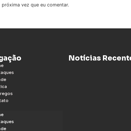
 próxima vez que eu comentar.
gação
Notícias Recent
me
taques
ade
tica
regos
tato
me
taques
ade