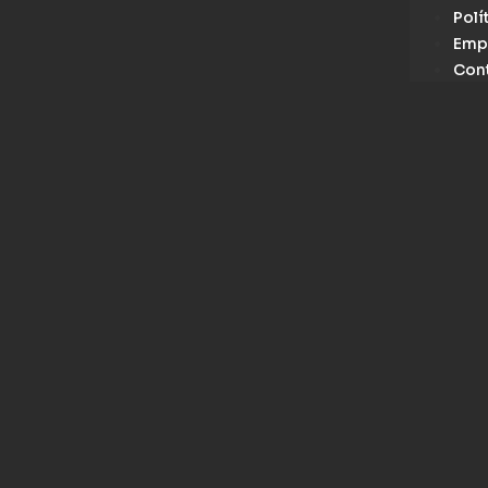
Polí
Emp
Con