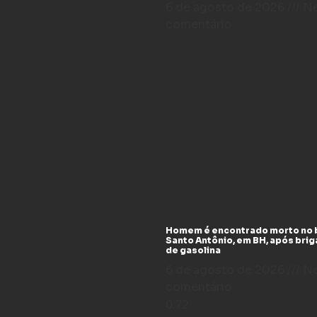
6 de agosto de 2026
N
comentário
Homem é encontrado morto no 
Santo Antônio, em BH, após bri
de gasolina
6 de agosto de 2026
N
comentário