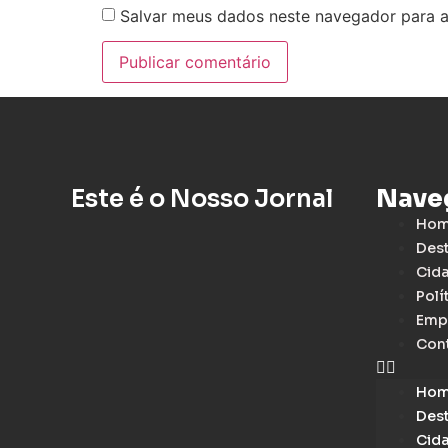
Salvar meus dados neste navegador para a
Este é o Nosso Jornal
Nave
Ho
Des
Cid
Polí
Emp
Con
Ho
Des
Cid