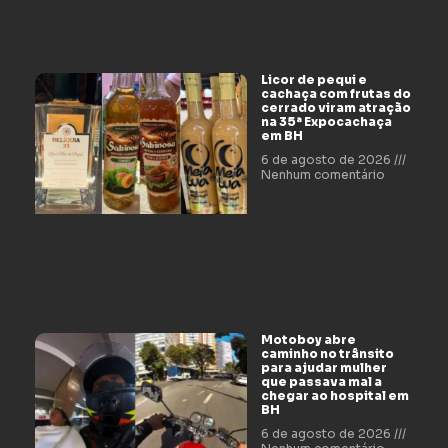
Licor de pequi e
cachaça com frutas do
cerrado viram atração
na 35ª Expocachaça
em BH
6 de agosto de 2026
Nenhum comentário
Motoboy abre
caminho no trânsito
para ajudar mulher
que passava mal a
chegar ao hospital em
BH
6 de agosto de 2026