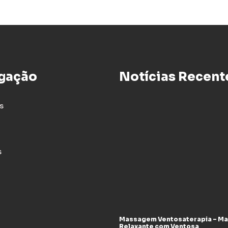
gação
Notícias Recent
s
s
Massagem Ventosaterapia – M
Relaxante com Ventosa