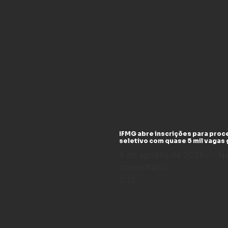
IFMG abre inscrições para pro
seletivo com quase 5 mil vagas 
5 de agosto de 2026
N
comentário