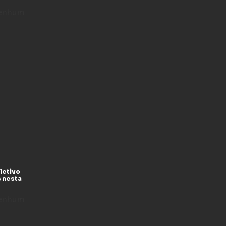
enhum
letivo
s nesta
enhum