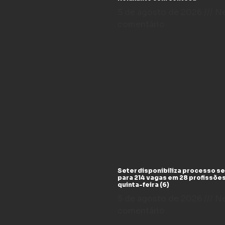
5 de agosto de 2026
N
comentário
Seter disponibiliza processo se
para 214 vagas em 28 profissõe
quinta-feira (6)
5 de agosto de 2026
N
comentário