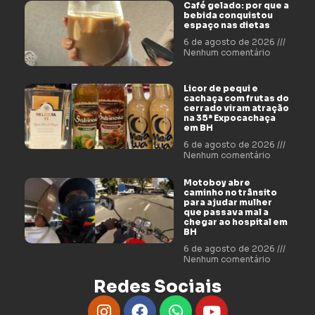
Café gelado: por que a
bebida conquistou
espaço nas dietas
6 de agosto de 2026
Nenhum comentário
Licor de pequi e
cachaça com frutas do
cerrado viram atração
na 35ª Expocachaça
em BH
6 de agosto de 2026
Nenhum comentário
Motoboy abre
caminho no trânsito
para ajudar mulher
que passava mal a
chegar ao hospital em
BH
6 de agosto de 2026
Nenhum comentário
Redes Sociais