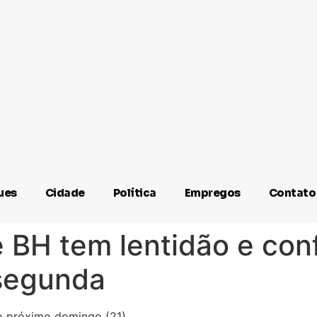
ues
Cidade
Política
Empregos
Contato
 BH tem lentidão e con
segunda
 o próximo domingo (21)