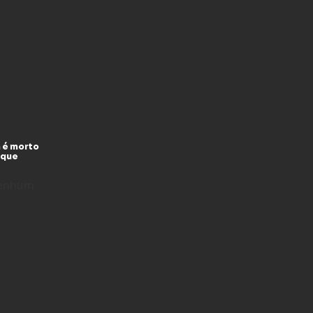
 é morto
 que
enhum