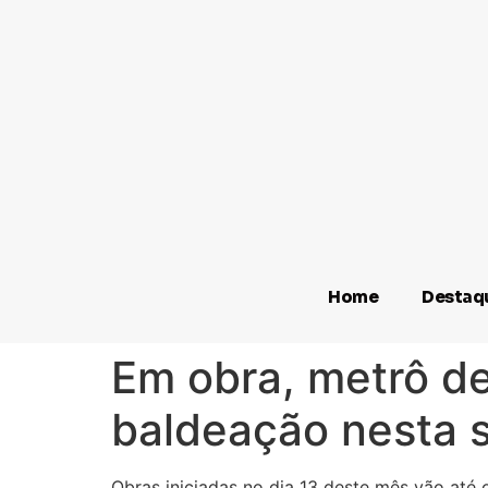
Home
Destaq
Em obra, metrô de
baldeação nesta 
Obras iniciadas no dia 13 deste mês vão até