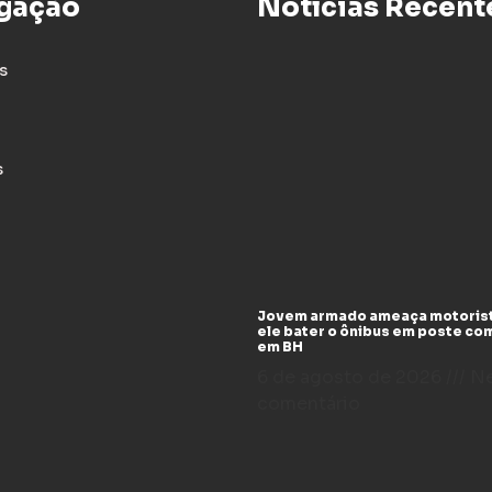
gação
Notícias Recent
s
s
Jovem armado ameaça motoris
ele bater o ônibus em poste co
em BH
6 de agosto de 2026
N
comentário