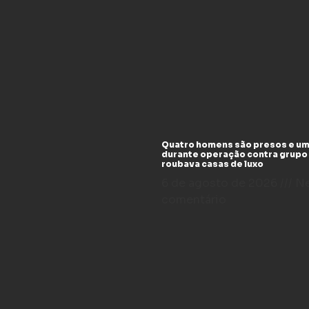
Quatro homens são presos e um
durante operação contra grupo
roubava casas de luxo
6 de agosto de 2026
N
comentário