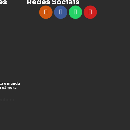
es
Redes Sociais
ta e manda
m câmera
enhum