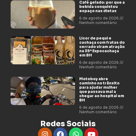
Café gelado: por que a
bebida conquistou
espaço nas dietas
6 de agosto de 2026
Nenhum comentário
Licor de pequi e
cachaça com frutas do
cerrado viram atração
na 35ª Expocachaça
em BH
6 de agosto de 2026
Nenhum comentário
Motoboy abre
caminho no trânsito
para ajudar mulher
que passava mal a
chegar ao hospital em
BH
6 de agosto de 2026
Nenhum comentário
Redes Sociais