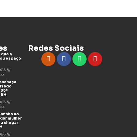
es
Redes Sociais
 que a
tou espaço
2026
io
 cachaça
errado
 35ª
 BH
2026
io
aminho no
udar mulher
 a chegar
BH
2026