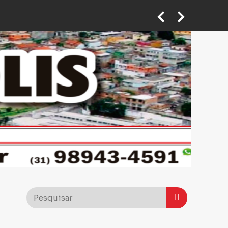
 em ponto de taxi em BH
Motoboy abre caminho no trânsito para ajudar mulher que passava mal a chegar ao hospital em BH