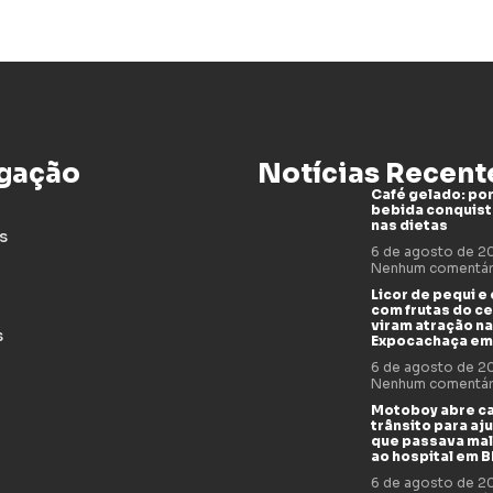
gação
Notícias Recent
Café gelado: por
bebida conquis
nas dietas
s
6 de agosto de 
Nenhum comentár
Licor de pequi e
com frutas do c
viram atração na
s
Expocachaça em
6 de agosto de 
Nenhum comentár
Motoboy abre c
trânsito para aj
que passava mal
ao hospital em 
6 de agosto de 