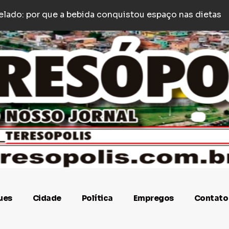
e pe
y é agredido com socos e empurrões após estacionar
ues
Cidade
Política
Empregos
Contato