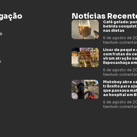
gação
Notícias Recent
Café gelado: por
bebida conquis
nas dietas
s
6 de agosto de 
Nenhum comentár
Licor de pequi e
com frutas do c
viram atração na
s
Expocachaça em
6 de agosto de 
Nenhum comentár
Motoboy abre c
trânsito para aj
que passava mal
ao hospital em 
6 de agosto de 
Nenhum comentár