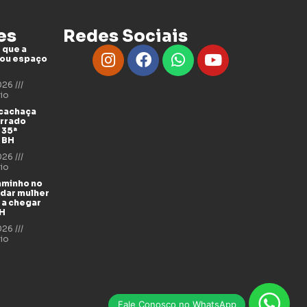
es
Redes Sociais
 que a
tou espaço
2026
io
 cachaça
errado
 35ª
 BH
2026
io
aminho no
udar mulher
 a chegar
BH
2026
io
Fale Conosco no WhatsApp