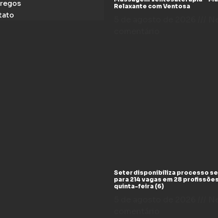
regos
Relaxante com Ventosa
tato
5 de agosto de 2026
N
comentário
Seter disponibiliza processo se
para 214 vagas em 28 profissõe
quinta-feira (6)
5 de agosto de 2026
N
comentário