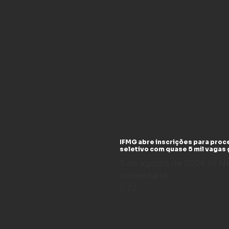
IFMG abre inscrições para pro
seletivo com quase 5 mil vagas 
5 de agosto de 2026
N
comentário