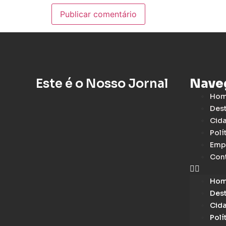
Este é o Nosso Jornal
Nave
Ho
Des
Cid
Polí
Emp
Con
Ho
Des
Cid
Polí