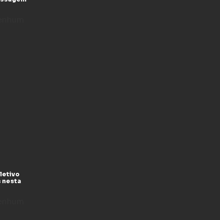
enhum
letivo
s nesta
enhum