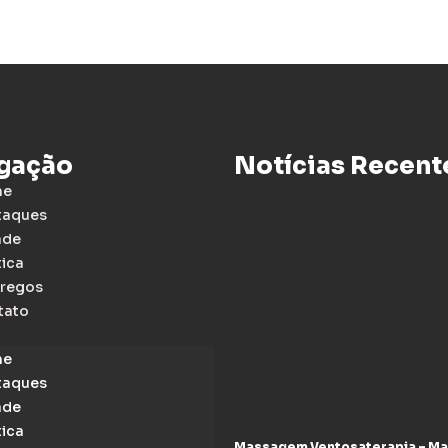
gação
Notícias Recent
me
taques
ade
tica
regos
tato
me
taques
ade
tica
Massagem Ventosaterapia – M