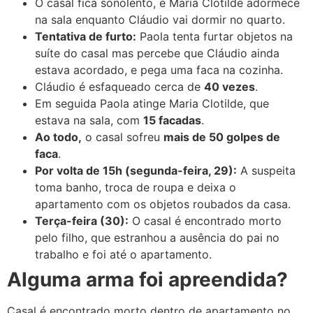
O casal fica sonolento, e Maria Clotilde adormece
na sala enquanto Cláudio vai dormir no quarto.
Tentativa de furto:
Paola tenta furtar objetos na
suíte do casal mas percebe que Cláudio ainda
estava acordado, e pega uma faca na cozinha.
Cláudio é esfaqueado cerca de
40 vezes
.
Em seguida Paola atinge Maria Clotilde, que
estava na sala, com
15 facadas
.
Ao todo,
o casal sofreu
mais de 50 golpes de
faca
.
Por volta de 15h (segunda-feira, 29):
A suspeita
toma banho, troca de roupa e deixa o
apartamento com os objetos roubados da casa.
Terça-feira (30):
O casal é encontrado morto
pelo filho, que estranhou a ausência do pai no
trabalho e foi até o apartamento.
Alguma arma foi apreendida?
Casal é encontrado morto dentro de apartamento no