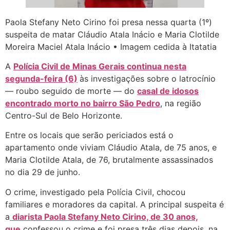
Paola Stefany Neto Cirino foi presa nessa quarta (1º)
suspeita de matar Cláudio Atala Inácio e Maria Clotilde
Moreira Maciel Atala Inácio • Imagem cedida à Itatatia
A
Polícia Civil de Minas Gerais continua nesta
segunda-feira (6)
às investigações sobre o latrocínio
— roubo seguido de morte — do
casal de idosos
encontrado morto no bairro São Pedro
, na região
Centro-Sul de Belo Horizonte.
Entre os locais que serão periciados está o
apartamento onde viviam Cláudio Atala, de 75 anos, e
Maria Clotilde Atala, de 76, brutalmente assassinados
no dia 29 de junho.
O crime, investigado pela Polícia Civil, chocou
familiares e moradores da capital. A principal suspeita é
a
diarista Paola Stefany Neto Cirino, de 30 anos,
que
confessou o crime e foi presa três dias depois, na