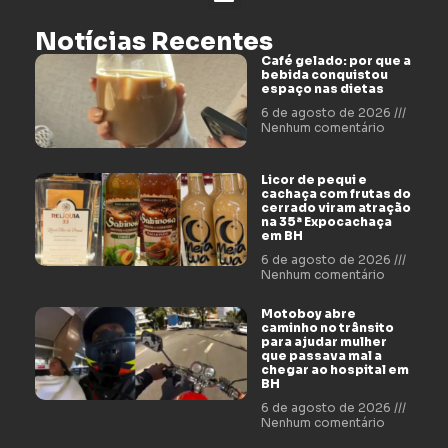
Notícias Recentes
Café gelado: por que a
bebida conquistou
espaço nas dietas
6 de agosto de 2026
Nenhum comentário
Licor de pequi e
cachaça com frutas do
cerrado viram atração
na 35ª Expocachaça
em BH
6 de agosto de 2026
Nenhum comentário
Motoboy abre
caminho no trânsito
para ajudar mulher
que passava mal a
chegar ao hospital em
BH
6 de agosto de 2026
Nenhum comentário