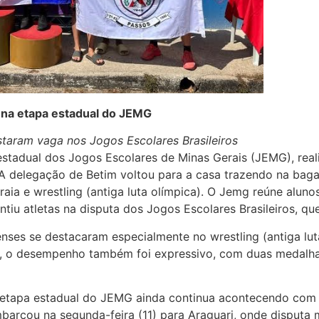
 na etapa estadual do JEMG
istaram vaga nos Jogos Escolares Brasileiros
stadual dos Jogos Escolares de Minas Gerais (JEMG), reali
. A delegação de Betim voltou para a casa trazendo na ba
aia e wrestling (antiga luta olímpica). O Jemg reúne aluno
ntiu atletas na disputa dos Jogos Escolares Brasileiros, 
nses se destacaram especialmente no wrestling (antiga lut
aia, o desempenho também foi expressivo, com duas medalh
etapa estadual do JEMG ainda continua acontecendo com 
mbarcou na segunda-feira (11) para Araguari, onde disputa