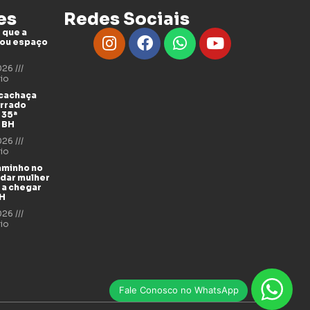
es
Redes Sociais
 que a
tou espaço
2026
io
 cachaça
errado
 35ª
 BH
2026
io
aminho no
udar mulher
 a chegar
BH
2026
io
Fale Conosco no WhatsApp