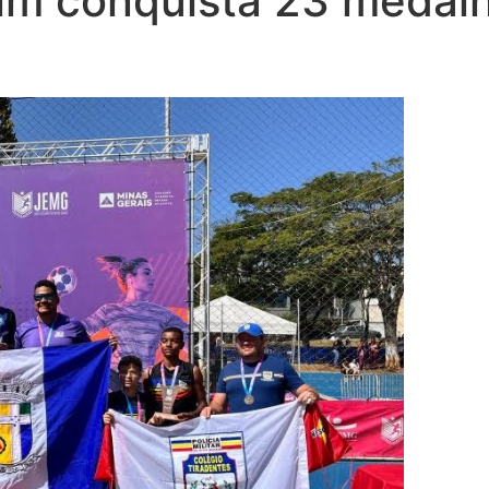
im conquista 23 medalh
G