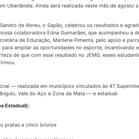
 em Uberlândia. Ainda será realizada neste mês de agosto 
n Sandro de Abreu, o Sapão, celebrou os resultados e agr
à nossa colaboradora Edna Guimarães, que acompanhou a de
etária de Educação, Marilene Pimenta, pelo apoio e parce
para ampliar as oportunidades no esporte, incentivando e
rteza de que com esse resultado no JEMG, esses estudant
firmou.
ional — realizada em municípios vinculados às 47 Superint
riângulo, Vale do Aço e Zona da Mata — e estadual.
a Estadual):
nco pratas e cinco bronze