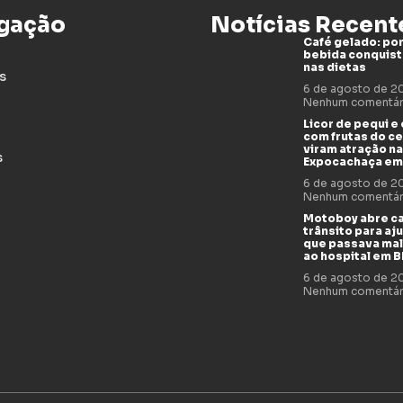
gação
Notícias Recent
Café gelado: por
bebida conquis
nas dietas
s
6 de agosto de 
Nenhum comentár
Licor de pequi e
com frutas do c
viram atração na
s
Expocachaça em
6 de agosto de 
Nenhum comentár
Motoboy abre c
trânsito para aj
que passava mal
ao hospital em 
6 de agosto de 
Nenhum comentár