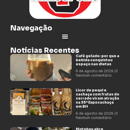
Navegação
Notícias Recentes
Café gelado: por que a
bebida conquistou
espaço nas dietas
6 de agosto de 2026
Nenhum comentário
Licor de pequi e
cachaça com frutas do
cerrado viram atração
na 35ª Expocachaça
em BH
6 de agosto de 2026
Nenhum comentário
Motoboy abre