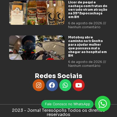
Licor de pequi e
cachaça com frutas do
cerrado viram atração
na 35ª Expocachaça
em BH
6 de agosto de 2026
Nenhum comentário
Motoboy abre
caminho no trânsito
para ajudar mulher
que passava mal a
chegar ao hospital em
BH
6 de agosto de 2026
Nenhum comentário
Redes Sociais
Fale Conosco no WhatsApp
2023 - Jornal Teresópolis Todos os direitos
reservados