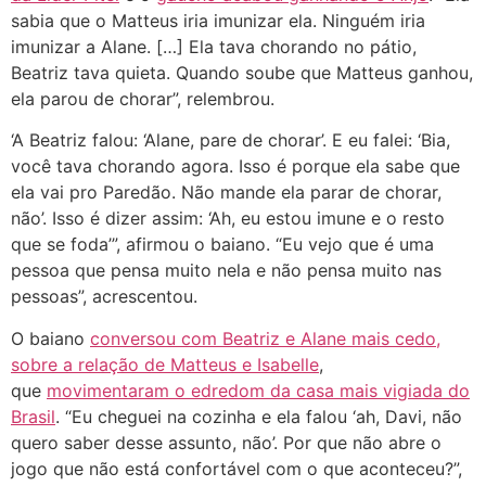
sabia que o Matteus iria imunizar ela. Ninguém iria
imunizar a Alane. […] Ela tava chorando no pátio,
Beatriz tava quieta. Quando soube que Matteus ganhou,
ela parou de chorar”, relembrou.
‘A Beatriz falou: ‘Alane, pare de chorar’. E eu falei: ‘Bia,
você tava chorando agora. Isso é porque ela sabe que
ela vai pro Paredão. Não mande ela parar de chorar,
não’. Isso é dizer assim: ‘Ah, eu estou imune e o resto
que se foda’”, afirmou o baiano. “Eu vejo que é uma
pessoa que pensa muito nela e não pensa muito nas
pessoas”, acrescentou.
O baiano
conversou com Beatriz e Alane mais cedo,
sobre a relação de Matteus e Isabelle
,
que
movimentaram o edredom da casa mais vigiada do
Brasil
. “Eu cheguei na cozinha e ela falou ‘ah, Davi, não
quero saber desse assunto, não’. Por que não abre o
jogo que não está confortável com o que aconteceu?”,