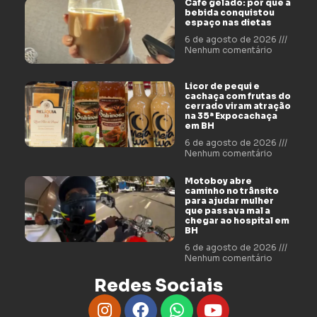
Café gelado: por que a
bebida conquistou
espaço nas dietas
6 de agosto de 2026
Nenhum comentário
Licor de pequi e
cachaça com frutas do
cerrado viram atração
na 35ª Expocachaça
em BH
6 de agosto de 2026
Nenhum comentário
Motoboy abre
caminho no trânsito
para ajudar mulher
que passava mal a
chegar ao hospital em
BH
6 de agosto de 2026
Nenhum comentário
Redes Sociais